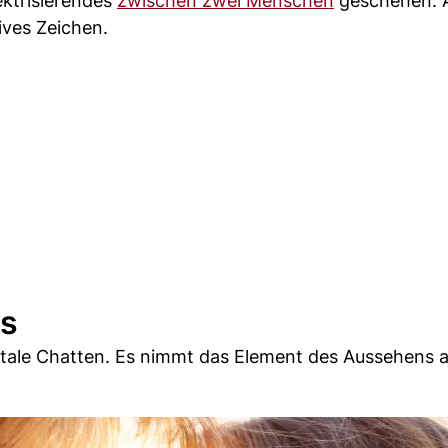
ektrisierendes
zwischen zwei Menschen
geschehen. A
ives Zeichen.
ts
igitale Chatten. Es nimmt das Element des Aussehens