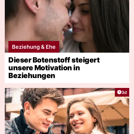
Beziehung & Ehe
Dieser Botenstoff steigert
unsere Motivation in
Beziehungen
Artike
3d