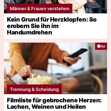
Männer & Frauen verstehen
Kein Grund für Herzklopfen: So
erobern Sie ihn im
Handumdrehen
Artike
4d
Trennung & Scheidung
Filmliste für gebrochene Herzen:
Lachen, Weinen und Heilen