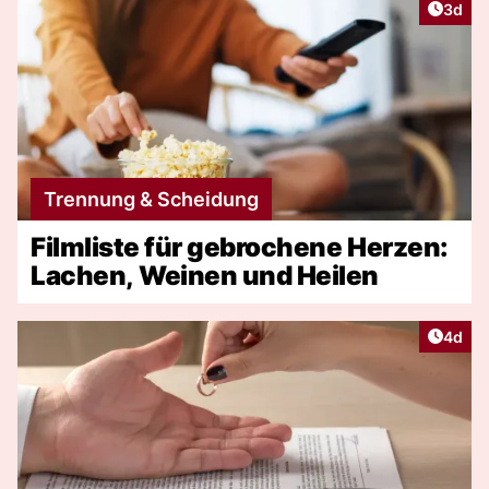
Artike
3d
Trennung & Scheidung
Filmliste für gebrochene Herzen:
Lachen, Weinen und Heilen
Artike
4d