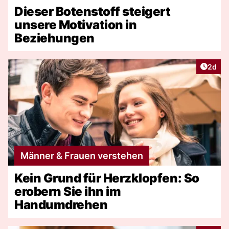
Dieser Botenstoff steigert
unsere Motivation in
Beziehungen
Artike
2d
Männer & Frauen verstehen
Kein Grund für Herzklopfen: So
erobern Sie ihn im
Handumdrehen