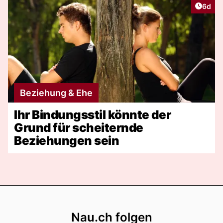
Artike
6d
Beziehung & Ehe
Ihr Bindungsstil könnte der
Grund für scheiternde
Beziehungen sein
Footer
Nau.ch folgen