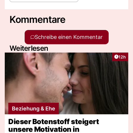
Kommentare
Schreibe einen Kommentar
Weiterlesen
Artikel
12h
Beziehung & Ehe
Dieser Botenstoff steigert
unsere Motivation in