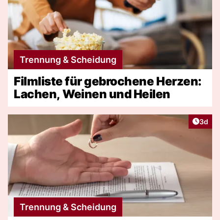
Trennung & Scheidung
Filmliste für gebrochene Herzen:
Lachen, Weinen und Heilen
Artike
3d
Trennung & Scheidung