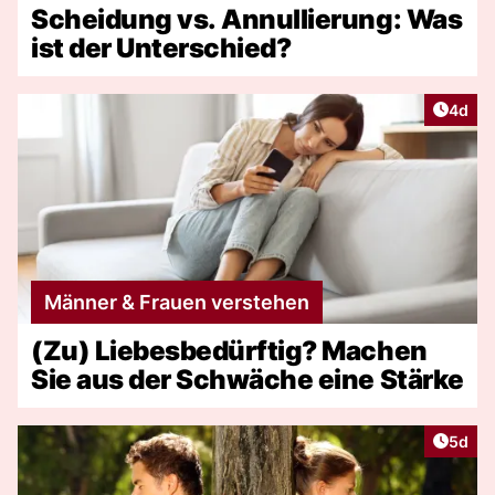
Scheidung vs. Annullierung: Was
ist der Unterschied?
Artike
4d
Männer & Frauen verstehen
(Zu) Liebesbedürftig? Machen
Sie aus der Schwäche eine Stärke
Artike
5d