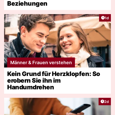
Beziehungen
Artike
1d
Männer & Frauen verstehen
Kein Grund für Herzklopfen: So
erobern Sie ihn im
Handumdrehen
Artike
2d