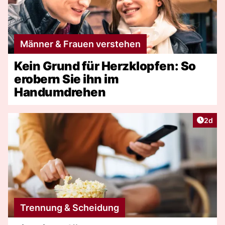
Männer & Frauen verstehen
Kein Grund für Herzklopfen: So
erobern Sie ihn im
Handumdrehen
Artike
2d
Trennung & Scheidung