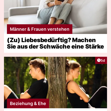
Männer & Frauen verstehen
(Zu) Liebesbedürftig? Machen
Sie aus der Schwäche eine Stärke
Artike
5d
Beziehung & Ehe