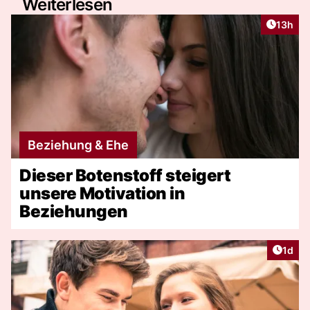
Weiterlesen
Artikel
13h
Beziehung & Ehe
Dieser Botenstoff steigert
unsere Motivation in
Beziehungen
Artike
1d