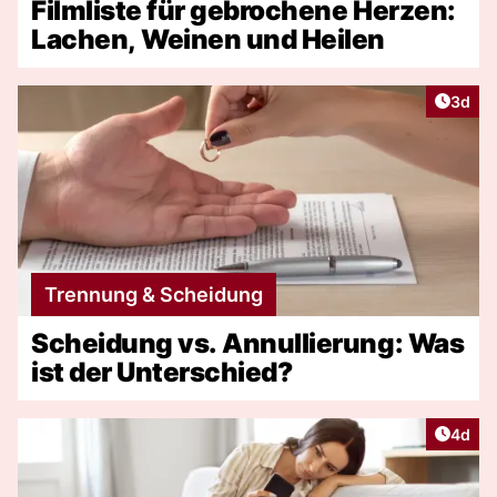
Filmliste für gebrochene Herzen:
Lachen, Weinen und Heilen
Artike
3d
Trennung & Scheidung
Scheidung vs. Annullierung: Was
ist der Unterschied?
Artike
4d