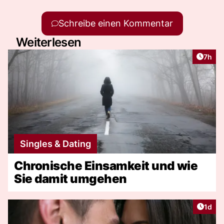
Schreibe einen Kommentar
Weiterlesen
Artike
7h
Singles & Dating
Chronische Einsamkeit und wie
Sie damit umgehen
Artike
1d