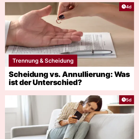
Artike
4d
Trennung & Scheidung
Scheidung vs. Annullierung: Was
ist der Unterschied?
Artike
5d