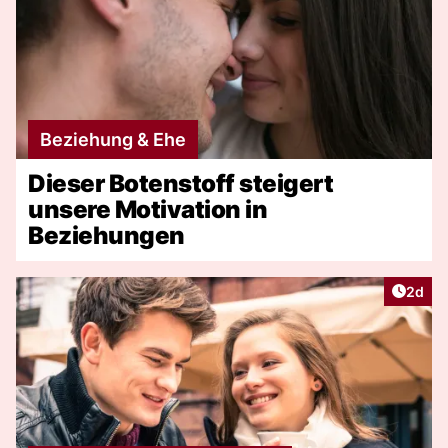
Beziehung & Ehe
Dieser Botenstoff steigert
unsere Motivation in
Beziehungen
Artike
2d