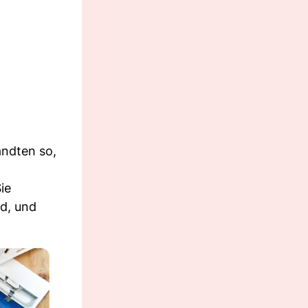
ndten so,
ie
nd, und