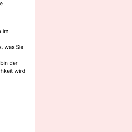
ie
n im
s, was Sie
 bin der
hkeit wird