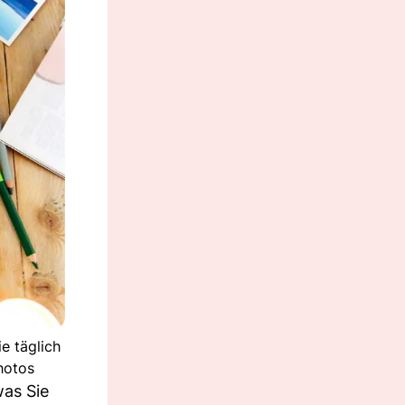
e täglich
hotos
was Sie