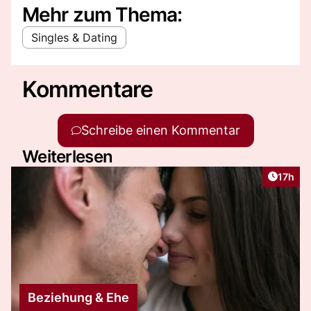
Mehr zum Thema:
Singles & Dating
Kommentare
Schreibe einen Kommentar
Weiterlesen
Artikel
17h
Beziehung & Ehe