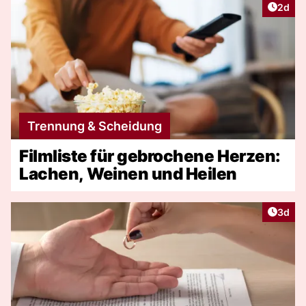
Artike
2d
Trennung & Scheidung
Filmliste für gebrochene Herzen:
Lachen, Weinen und Heilen
Artike
3d