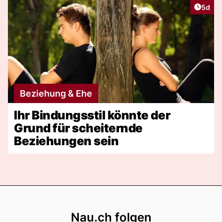
Artike
5d
Beziehung & Ehe
Ihr Bindungsstil könnte der
Grund für scheiternde
Beziehungen sein
Footer
Nau.ch folgen