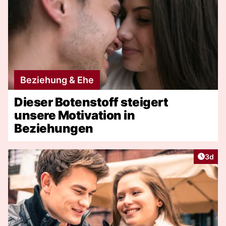
Beziehung & Ehe
Dieser Botenstoff steigert
unsere Motivation in
Beziehungen
Artike
3d