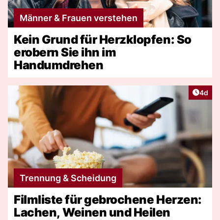
Männer & Frauen verstehen
Kein Grund für Herzklopfen: So
erobern Sie ihn im
Handumdrehen
Artike
4d
Trennung & Scheidung
Filmliste für gebrochene Herzen:
Lachen, Weinen und Heilen