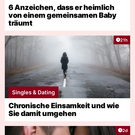
6 Anzeichen, dass er heimlich
von einem gemeinsamen Baby
träumt
Artikel
21h
Singles & Dating
Chronische Einsamkeit und wie
Sie damit umgehen
Artike
2d