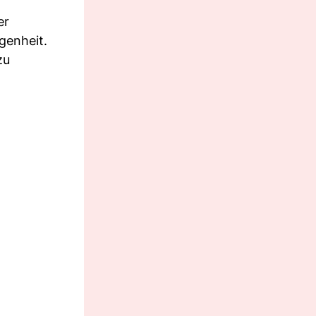
er
genheit.
zu