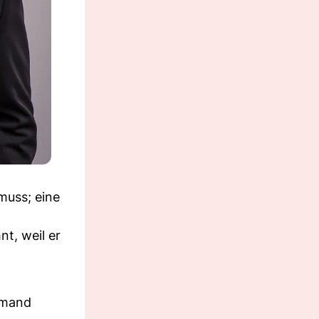
muss; eine
t, weil er
emand