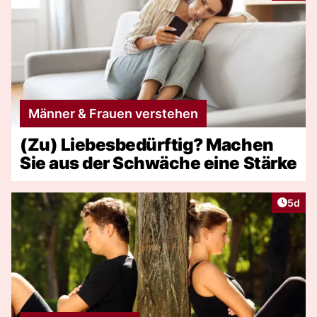
Männer & Frauen verstehen
(Zu) Liebesbedürftig? Machen
Sie aus der Schwäche eine Stärke
Artike
5d