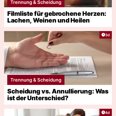
Trennung & Scheidung
Filmliste für gebrochene Herzen:
Lachen, Weinen und Heilen
Artike
3d
Trennung & Scheidung
Scheidung vs. Annullierung: Was
ist der Unterschied?
Artike
4d