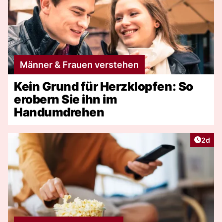
Männer & Frauen verstehen
Kein Grund für Herzklopfen: So
erobern Sie ihn im
Handumdrehen
Artike
2d