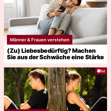
Männer & Frauen verstehen
(Zu) Liebesbedürftig? Machen
Sie aus der Schwäche eine Stärke
Artike
5d