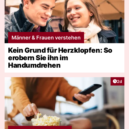
Männer & Frauen verstehen
Kein Grund für Herzklopfen: So
erobern Sie ihn im
Handumdrehen
Artike
2d