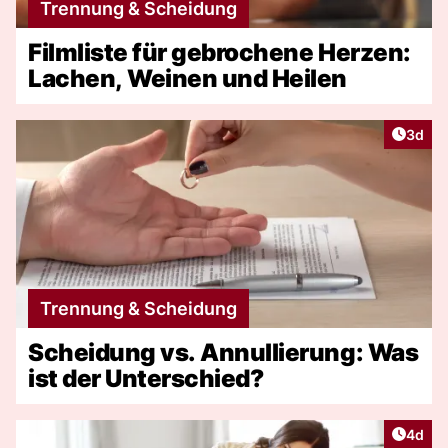
Trennung & Scheidung
Filmliste für gebrochene Herzen:
Lachen, Weinen und Heilen
Artike
3d
Trennung & Scheidung
Scheidung vs. Annullierung: Was
ist der Unterschied?
Artike
4d