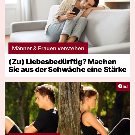
Männer & Frauen verstehen
(Zu) Liebesbedürftig? Machen
Sie aus der Schwäche eine Stärke
Artike
5d