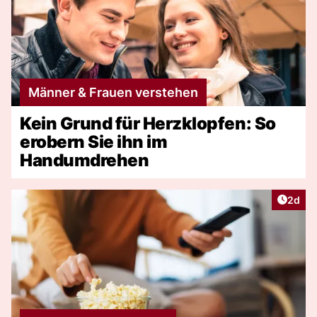
Männer & Frauen verstehen
Kein Grund für Herzklopfen: So
erobern Sie ihn im
Handumdrehen
Artike
2d