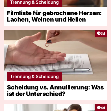
Trennung & Scheidung
Filmliste für gebrochene Herzen:
Lachen, Weinen und Heilen
Artike
3d
Trennung & Scheidung
Scheidung vs. Annullierung: Was
ist der Unterschied?
Artike
4d