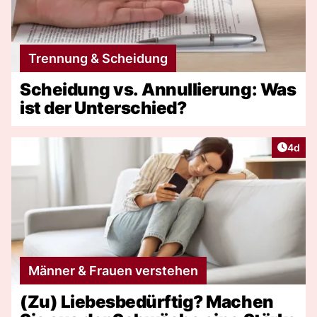
Trennung & Scheidung
Scheidung vs. Annullierung: Was
ist der Unterschied?
Artike
4d
Männer & Frauen verstehen
(Zu) Liebesbedürftig? Machen