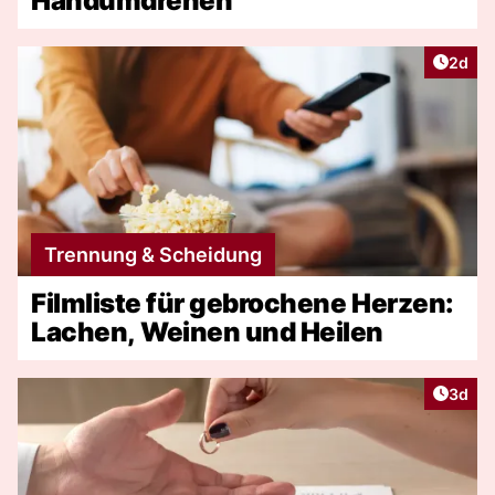
Handumdrehen
Artike
2d
Trennung & Scheidung
Filmliste für gebrochene Herzen:
Lachen, Weinen und Heilen
Artike
3d