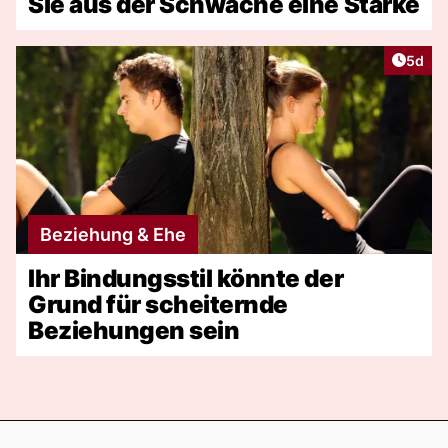
Sie aus der Schwäche eine Stärke
Artike
5d
Beziehung & Ehe
Ihr Bindungsstil könnte der
Grund für scheiternde
Beziehungen sein
Footer