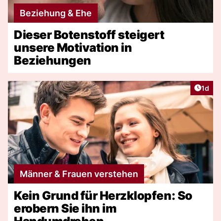
Beziehung & Ehe
Dieser Botenstoff steigert
unsere Motivation in
Beziehungen
Artike
1d
Männer & Frauen verstehen
Kein Grund für Herzklopfen: So
erobern Sie ihn im