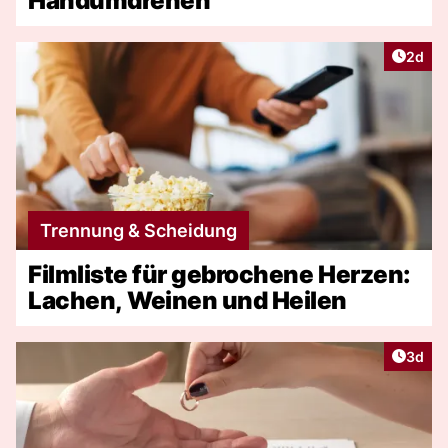
Handumdrehen
Artike
2d
Trennung & Scheidung
Filmliste für gebrochene Herzen:
Lachen, Weinen und Heilen
Artike
3d