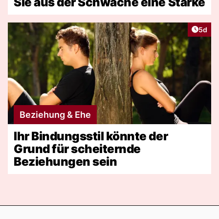
Sie aus der Schwäche eine Stärke
Artike
5d
Beziehung & Ehe
Ihr Bindungsstil könnte der
Grund für scheiternde
Beziehungen sein
Footer