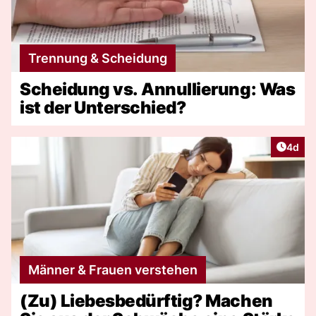
Trennung & Scheidung
Scheidung vs. Annullierung: Was
ist der Unterschied?
Artike
4d
Männer & Frauen verstehen
(Zu) Liebesbedürftig? Machen