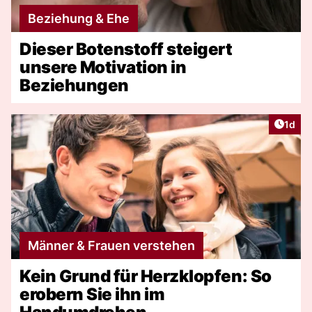
Beziehung & Ehe
Dieser Botenstoff steigert
unsere Motivation in
Beziehungen
Artike
1d
Männer & Frauen verstehen
Kein Grund für Herzklopfen: So
erobern Sie ihn im