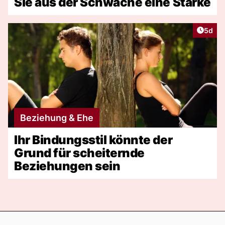
Sie aus der Schwäche eine Stärke
Artike
5d
Beziehung & Ehe
Ihr Bindungsstil könnte der
Grund für scheiternde
Beziehungen sein
Footer