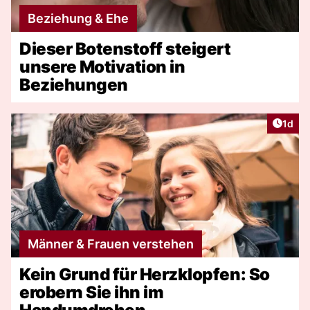
Beziehung & Ehe
Dieser Botenstoff steigert
unsere Motivation in
Beziehungen
Artike
1d
Männer & Frauen verstehen
Kein Grund für Herzklopfen: So
erobern Sie ihn im