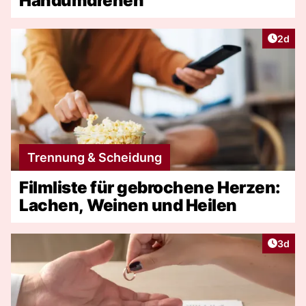
Handumdrehen
Artike
2d
Trennung & Scheidung
Filmliste für gebrochene Herzen:
Lachen, Weinen und Heilen
Artike
3d