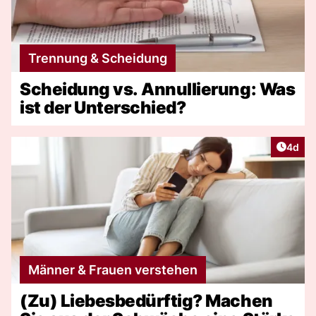
Trennung & Scheidung
Scheidung vs. Annullierung: Was
ist der Unterschied?
Artike
4d
Männer & Frauen verstehen
(Zu) Liebesbedürftig? Machen