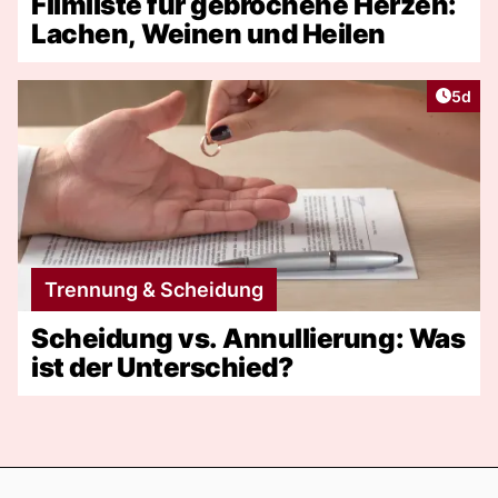
Filmliste für gebrochene Herzen:
Lachen, Weinen und Heilen
Artike
5d
Trennung & Scheidung
Scheidung vs. Annullierung: Was
ist der Unterschied?
Footer