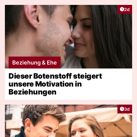
Artike
2d
Beziehung & Ehe
Dieser Botenstoff steigert
unsere Motivation in
Beziehungen
Artike
3d