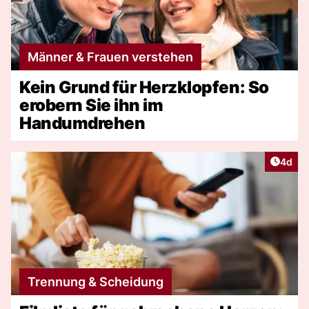
Männer & Frauen verstehen
Kein Grund für Herzklopfen: So
erobern Sie ihn im
Handumdrehen
Artike
4d
Trennung & Scheidung