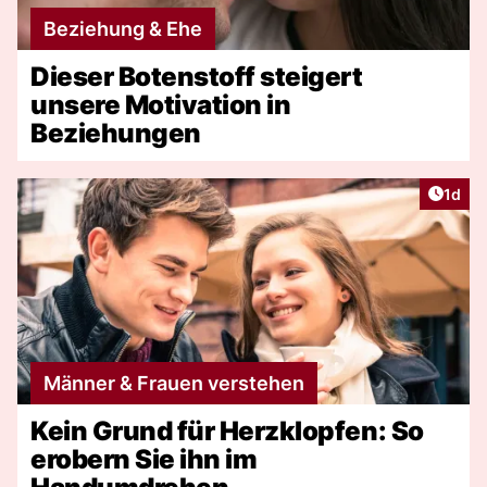
Beziehung & Ehe
Dieser Botenstoff steigert
unsere Motivation in
Beziehungen
Artike
1d
Männer & Frauen verstehen
Kein Grund für Herzklopfen: So
erobern Sie ihn im