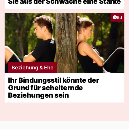
Sie aus der Schwäche eine Stärke
Artike
5d
Beziehung & Ehe
Ihr Bindungsstil könnte der
Grund für scheiternde
Beziehungen sein
Footer