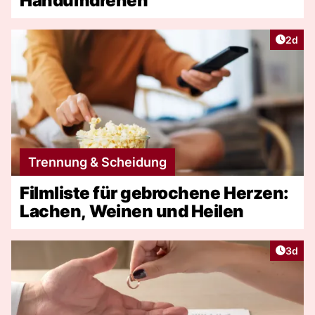
Handumdrehen
Artike
2d
Trennung & Scheidung
Filmliste für gebrochene Herzen:
Lachen, Weinen und Heilen
Artike
3d