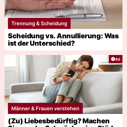
Trennung & Scheidung
Scheidung vs. Annullierung: Was
ist der Unterschied?
Artike
4d
Männer & Frauen verstehen
(Zu) Liebesbedürftig? Machen