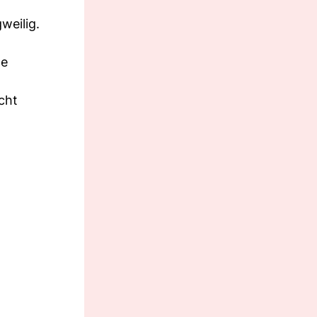
weilig.
ne
cht