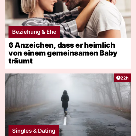
Beziehung & Ehe
6 Anzeichen, dass er heimlich
von einem gemeinsamen Baby
träumt
Artikel 
22h
Singles & Dating