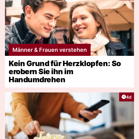
Männer & Frauen verstehen
Kein Grund für Herzklopfen: So
erobern Sie ihn im
Handumdrehen
Artike
4d