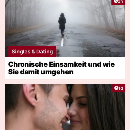
Artike
2h
Singles & Dating
Chronische Einsamkeit und wie
Sie damit umgehen
Artike
1d