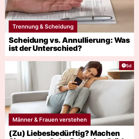
Trennung & Scheidung
Scheidung vs. Annullierung: Was
ist der Unterschied?
Artike
5d
Männer & Frauen verstehen
(Zu) Liebesbedürftig? Machen