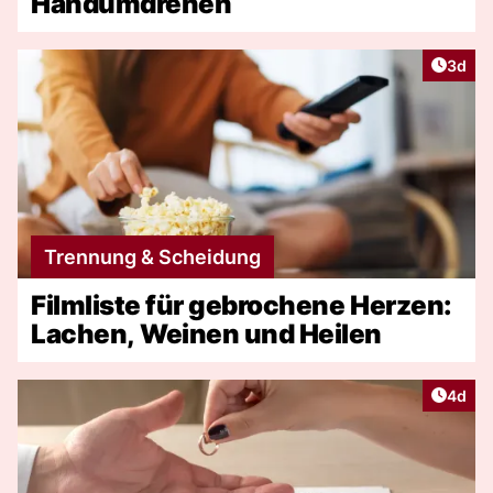
Handumdrehen
Artike
3d
Trennung & Scheidung
Filmliste für gebrochene Herzen:
Lachen, Weinen und Heilen
Artike
4d