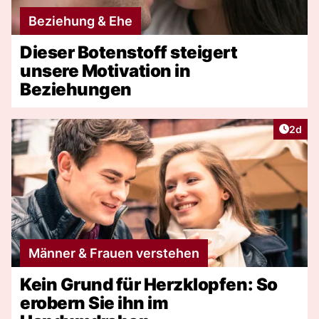
Beziehung & Ehe
Dieser Botenstoff steigert
unsere Motivation in
Beziehungen
Artike
2d
Männer & Frauen verstehen
Kein Grund für Herzklopfen: So
erobern Sie ihn im