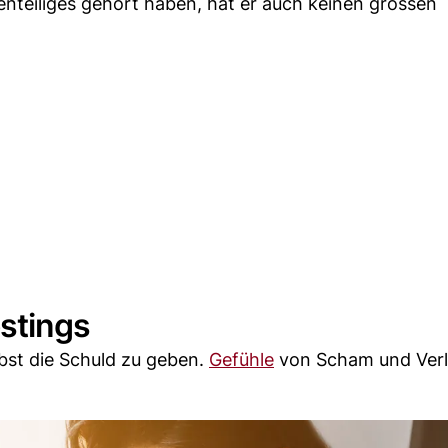
genteiliges gehört haben, hat er auch keinen grossen
stings
bst die Schuld zu geben.
Gefühle
von Scham und Verl