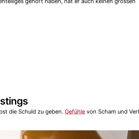
genteiliges gehört haben, hat er auch keinen grossen
stings
bst die Schuld zu geben.
Gefühle
von Scham und Verl