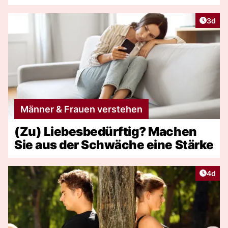
Artike
3d
Männer & Frauen verstehen
(Zu) Liebesbedürftig? Machen
Sie aus der Schwäche eine Stärke
Artike
4d