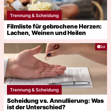
Trennung & Scheidung
Filmliste für gebrochene Herzen:
Lachen, Weinen und Heilen
Artike
2d
Trennung & Scheidung
Scheidung vs. Annullierung: Was
ist der Unterschied?