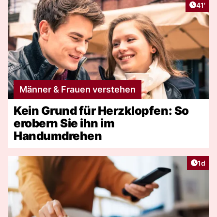
Artike
41'
Männer & Frauen verstehen
Kein Grund für Herzklopfen: So
erobern Sie ihn im
Handumdrehen
Artike
1d