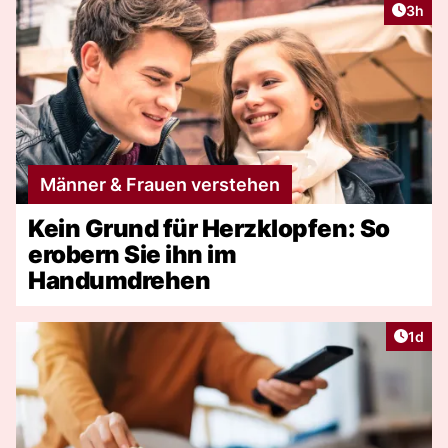
Artike
3h
Männer & Frauen verstehen
Kein Grund für Herzklopfen: So
erobern Sie ihn im
Handumdrehen
Artike
1d