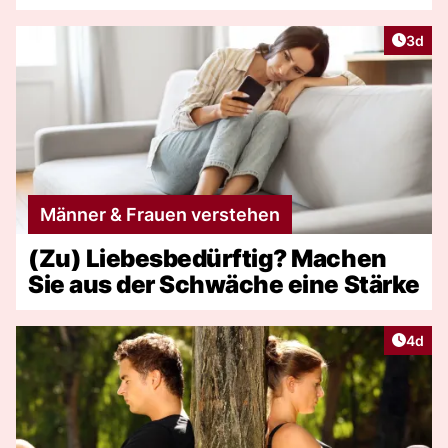
Artike
3d
Männer & Frauen verstehen
(Zu) Liebesbedürftig? Machen
Sie aus der Schwäche eine Stärke
Artike
4d