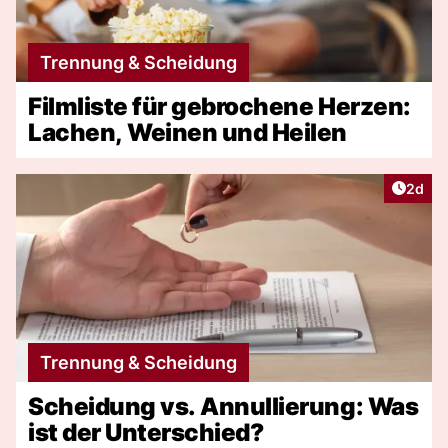
Trennung & Scheidung
Filmliste für gebrochene Herzen:
Lachen, Weinen und Heilen
Artike
2d
Trennung & Scheidung
Scheidung vs. Annullierung: Was
ist der Unterschied?