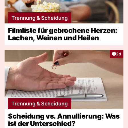
Trennung & Scheidung
Filmliste für gebrochene Herzen:
Lachen, Weinen und Heilen
Artike
2d
Trennung & Scheidung
Scheidung vs. Annullierung: Was
ist der Unterschied?