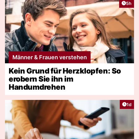
Artike
5h
Männer & Frauen verstehen
Kein Grund für Herzklopfen: So
erobern Sie ihn im
Handumdrehen
Artike
1d