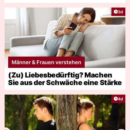
Artike
3d
Männer & Frauen verstehen
(Zu) Liebesbedürftig? Machen
Sie aus der Schwäche eine Stärke
Artike
4d