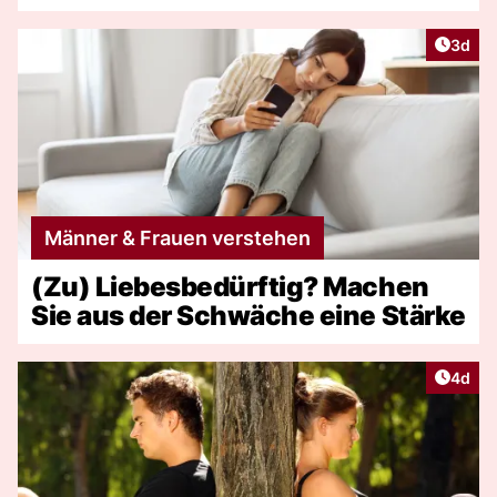
Artike
3d
Männer & Frauen verstehen
(Zu) Liebesbedürftig? Machen
Sie aus der Schwäche eine Stärke
Artike
4d