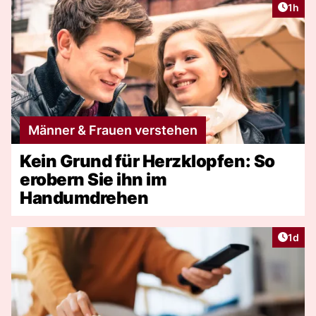
Artike
1h
Männer & Frauen verstehen
Kein Grund für Herzklopfen: So
erobern Sie ihn im
Handumdrehen
Artike
1d