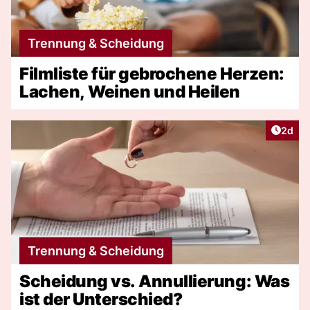
Trennung & Scheidung
Filmliste für gebrochene Herzen:
Lachen, Weinen und Heilen
Artike
2d
Trennung & Scheidung
Scheidung vs. Annullierung: Was
ist der Unterschied?