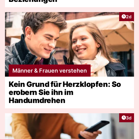
Artike
2d
Männer & Frauen verstehen
Kein Grund für Herzklopfen: So
erobern Sie ihn im
Handumdrehen
Artike
3d