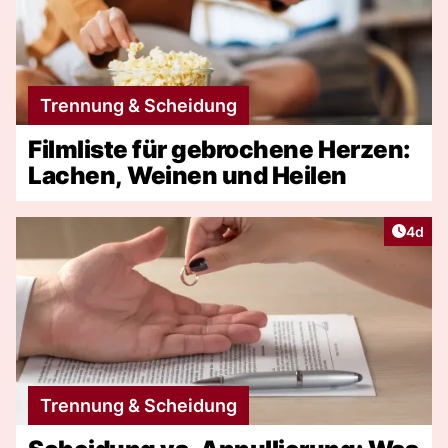
Trennung & Scheidung
Filmliste für gebrochene Herzen:
Lachen, Weinen und Heilen
Artike
4d
Trennung & Scheidung