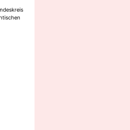
undeskreis
antischen