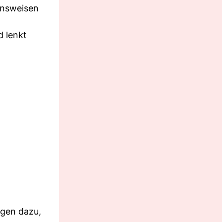
ensweisen
d lenkt
gen dazu,