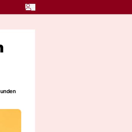
n
reunden