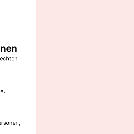
nnen
 echten
».
ersonen,