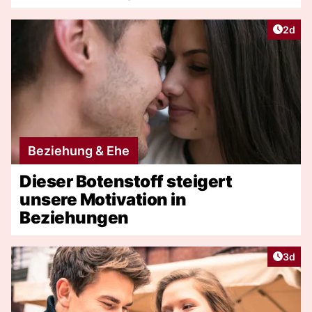
Artike
2d
Beziehung & Ehe
Dieser Botenstoff steigert
unsere Motivation in
Beziehungen
Artike
3d