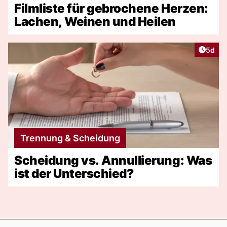
Filmliste für gebrochene Herzen:
Lachen, Weinen und Heilen
Artike
5d
Trennung & Scheidung
Scheidung vs. Annullierung: Was
ist der Unterschied?