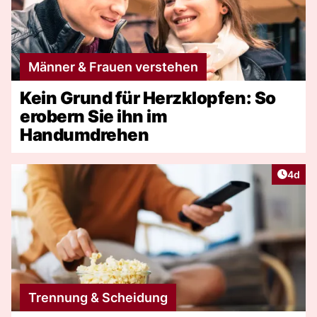
Männer & Frauen verstehen
Kein Grund für Herzklopfen: So
erobern Sie ihn im
Handumdrehen
Artike
4d
Trennung & Scheidung