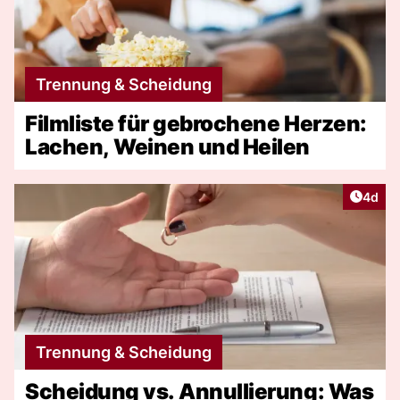
Trennung & Scheidung
Filmliste für gebrochene Herzen:
Lachen, Weinen und Heilen
Artike
4d
Trennung & Scheidung
Scheidung vs. Annullierung: Was