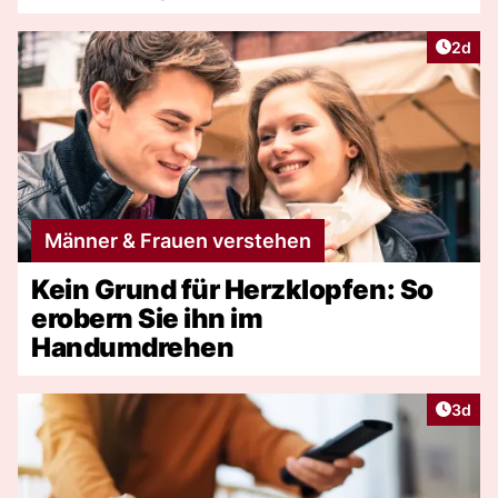
Artike
2d
Männer & Frauen verstehen
Kein Grund für Herzklopfen: So
erobern Sie ihn im
Handumdrehen
Artike
3d