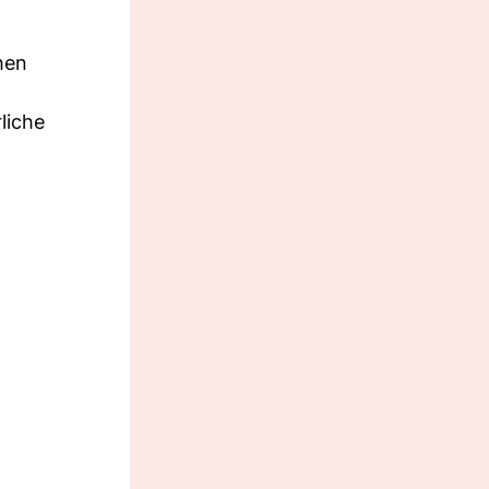
hen
liche