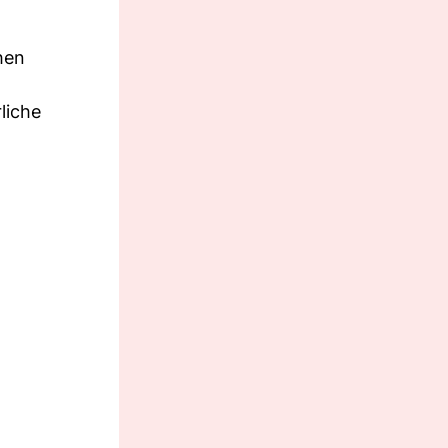
hen
liche