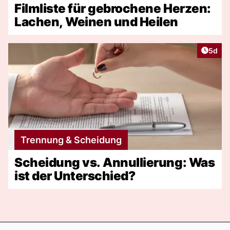
Filmliste für gebrochene Herzen:
Lachen, Weinen und Heilen
Artike
5d
Trennung & Scheidung
Scheidung vs. Annullierung: Was
ist der Unterschied?