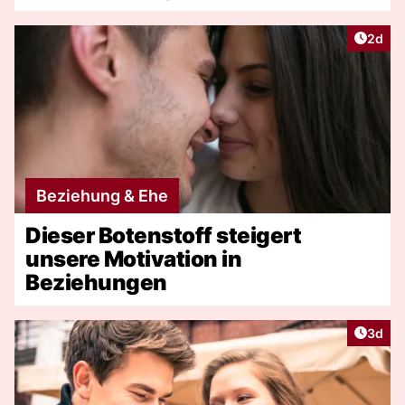
Artike
2d
Beziehung & Ehe
Dieser Botenstoff steigert
unsere Motivation in
Beziehungen
Artike
3d