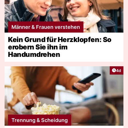
Männer & Frauen verstehen
Kein Grund für Herzklopfen: So
erobern Sie ihn im
Handumdrehen
Artike
4d
Trennung & Scheidung