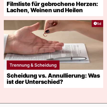
Filmliste für gebrochene Herzen:
Lachen, Weinen und Heilen
Artike
5d
Trennung & Scheidung
Scheidung vs. Annullierung: Was
ist der Unterschied?