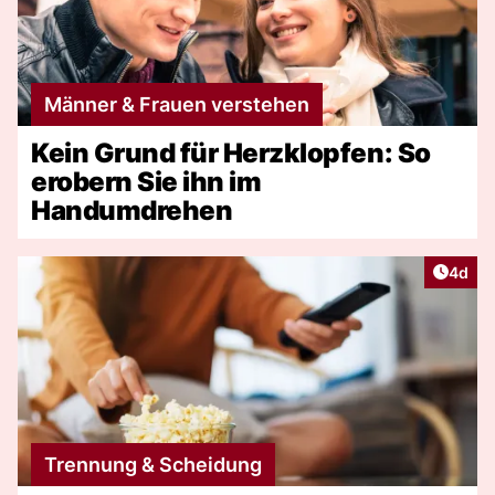
Männer & Frauen verstehen
Kein Grund für Herzklopfen: So
erobern Sie ihn im
Handumdrehen
Artike
4d
Trennung & Scheidung