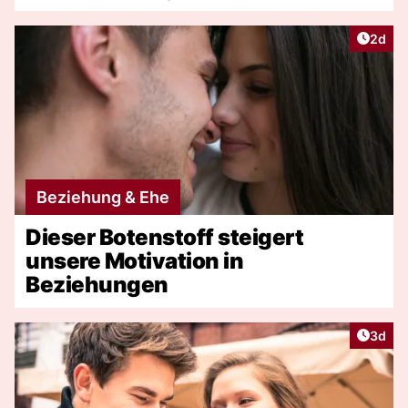
Artike
2d
Beziehung & Ehe
Dieser Botenstoff steigert
unsere Motivation in
Beziehungen
Artike
3d