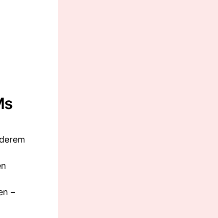
Ms
nderem
en
en –