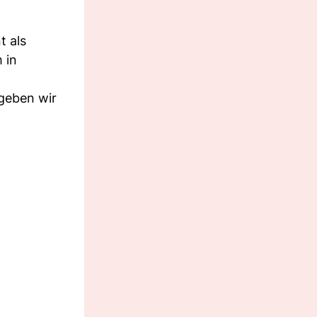
t als
 in
 geben wir