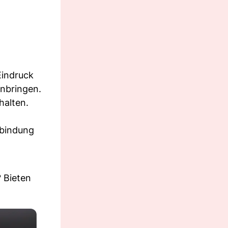
Eindruck
inbringen.
halten.
rbindung
? Bieten