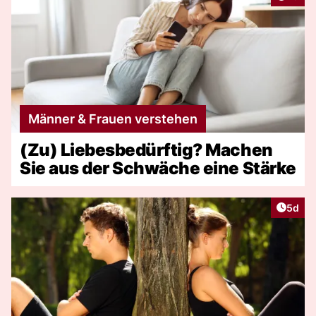
Männer & Frauen verstehen
(Zu) Liebesbedürftig? Machen
Sie aus der Schwäche eine Stärke
Artike
5d