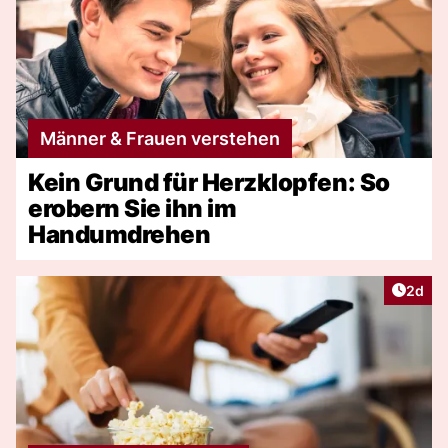
Männer & Frauen verstehen
Kein Grund für Herzklopfen: So
erobern Sie ihn im
Handumdrehen
Artike
2d