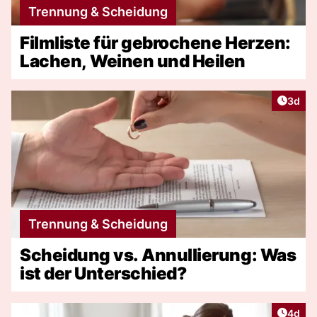
Trennung & Scheidung
Filmliste für gebrochene Herzen:
Lachen, Weinen und Heilen
Artike
3d
Trennung & Scheidung
Scheidung vs. Annullierung: Was
ist der Unterschied?
Artike
4d