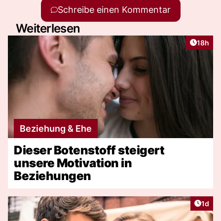
Schreibe einen Kommentar
Weiterlesen
Artikel
18h
Beziehung & Ehe
Dieser Botenstoff steigert
unsere Motivation in
Beziehungen
Artike
1d