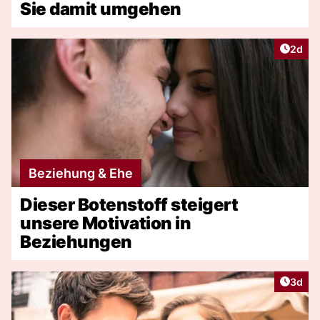
Sie damit umgehen
Artike
2d
Beziehung & Ehe
Dieser Botenstoff steigert
unsere Motivation in
Beziehungen
Artike
3d