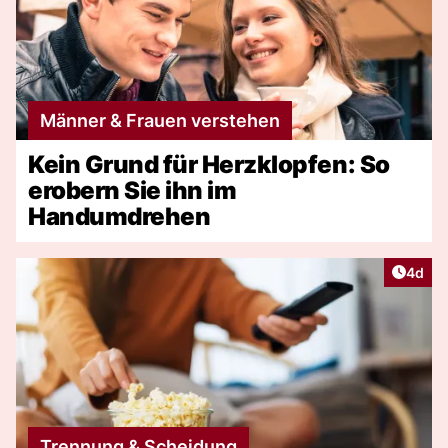
Männer & Frauen verstehen
Kein Grund für Herzklopfen: So
erobern Sie ihn im
Handumdrehen
Artike
4d
Trennung & Scheidung