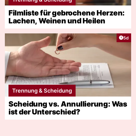
Filmliste für gebrochene Herzen:
Lachen, Weinen und Heilen
Artike
5d
Trennung & Scheidung
Scheidung vs. Annullierung: Was
ist der Unterschied?