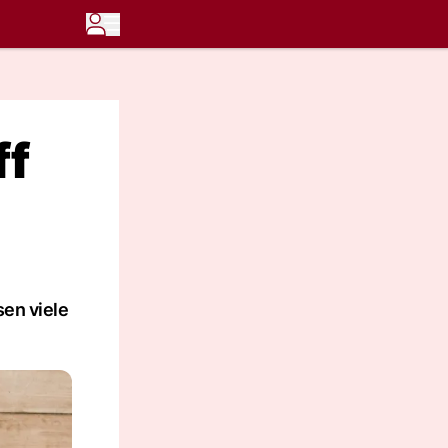
ff
sen viele