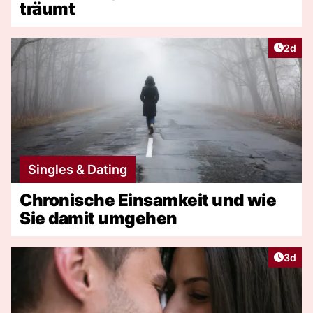
träumt
Artike
2d
Singles & Dating
Chronische Einsamkeit und wie
Sie damit umgehen
Artike
3d