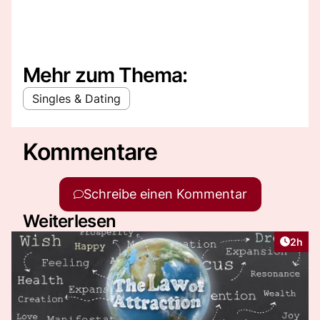
Mehr zum Thema:
Singles & Dating
Kommentare
Schreibe einen Kommentar
Weiterlesen
Artike
2h