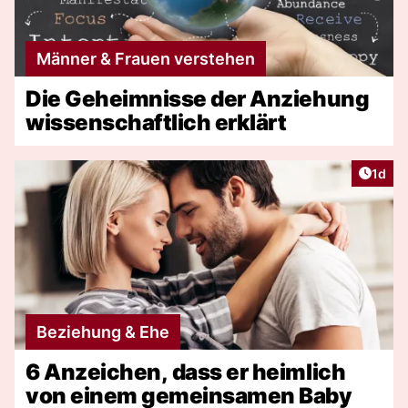
Männer & Frauen verstehen
Die Geheimnisse der Anziehung
wissenschaftlich erklärt
Artike
1d
Beziehung & Ehe
6 Anzeichen, dass er heimlich
von einem gemeinsamen Baby