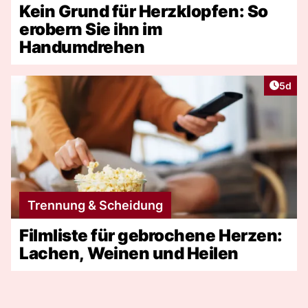
Kein Grund für Herzklopfen: So
erobern Sie ihn im
Handumdrehen
Artike
5d
Trennung & Scheidung
Filmliste für gebrochene Herzen:
Lachen, Weinen und Heilen