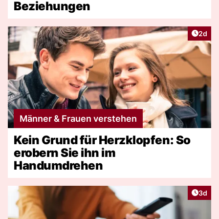
Beziehungen
Artike
2d
Männer & Frauen verstehen
Kein Grund für Herzklopfen: So
erobern Sie ihn im
Handumdrehen
Artike
3d