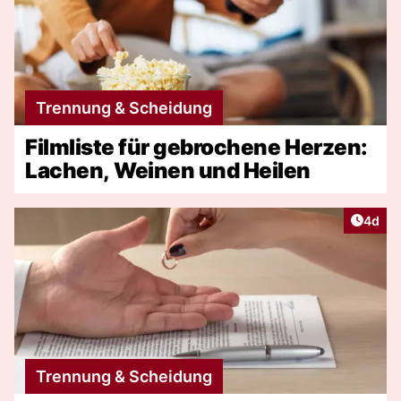
Trennung & Scheidung
Filmliste für gebrochene Herzen:
Lachen, Weinen und Heilen
Artike
4d
Trennung & Scheidung