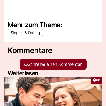
Mehr zum Thema:
Singles & Dating
Kommentare
Schreibe einen Kommentar
Weiterlesen
Artike
6h