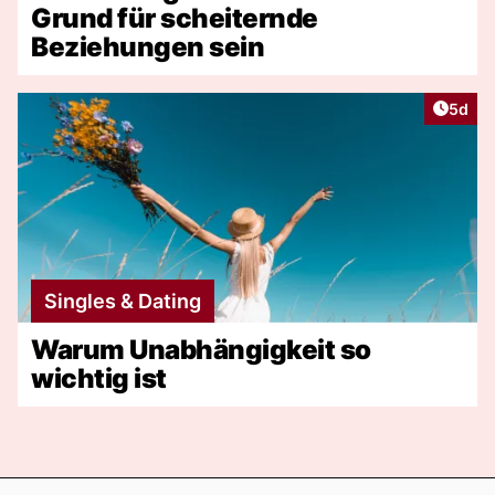
Grund für scheiternde
Beziehungen sein
Artike
5d
Singles & Dating
Warum Unabhängigkeit so
wichtig ist