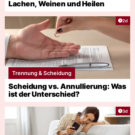
Lachen, Weinen und Heilen
Artike
2d
Trennung & Scheidung
Scheidung vs. Annullierung: Was
ist der Unterschied?
Artike
3d