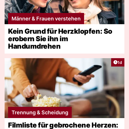
Männer & Frauen verstehen
Kein Grund für Herzklopfen: So
erobern Sie ihn im
Handumdrehen
Artike
1d
Trennung & Scheidung
Filmliste für gebrochene Herzen: