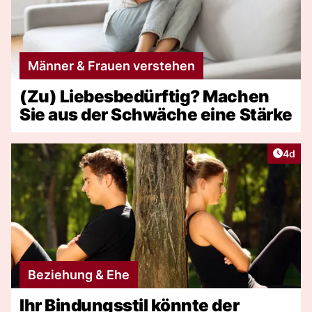
Männer & Frauen verstehen
(Zu) Liebesbedürftig? Machen
Sie aus der Schwäche eine Stärke
Artike
4d
Beziehung & Ehe
Ihr Bindungsstil könnte der