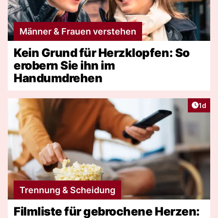
Männer & Frauen verstehen
Kein Grund für Herzklopfen: So
erobern Sie ihn im
Handumdrehen
Artike
1d
Trennung & Scheidung
Filmliste für gebrochene Herzen: