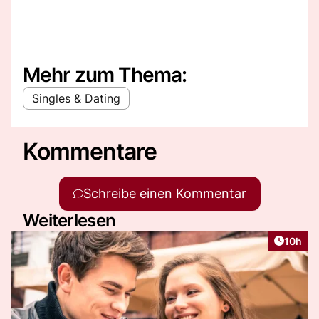
Mehr zum Thema:
Singles & Dating
Kommentare
Schreibe einen Kommentar
Weiterlesen
Artikel
10h