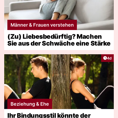
Männer & Frauen verstehen
(Zu) Liebesbedürftig? Machen
Sie aus der Schwäche eine Stärke
Artike
4d
Beziehung & Ehe
Ihr Bindungsstil könnte der