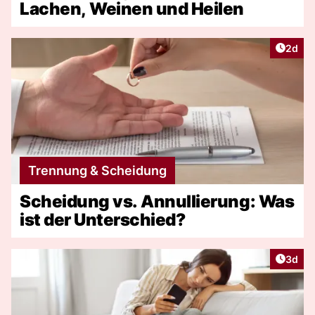
Lachen, Weinen und Heilen
Artike
2d
Trennung & Scheidung
Scheidung vs. Annullierung: Was
ist der Unterschied?
Artike
3d