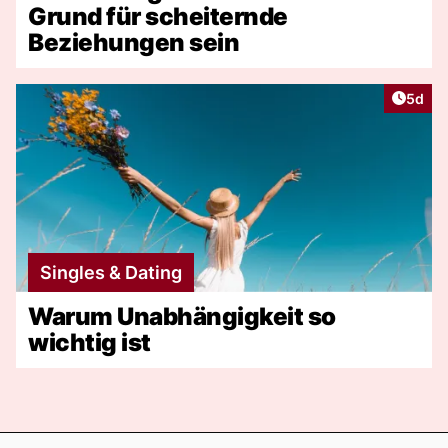
Grund für scheiternde
Beziehungen sein
Artike
5d
Singles & Dating
Warum Unabhängigkeit so
wichtig ist