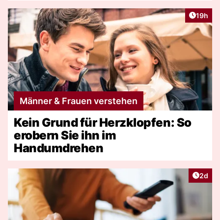
Artikel
19h
Männer & Frauen verstehen
Kein Grund für Herzklopfen: So
erobern Sie ihn im
Handumdrehen
Artike
2d