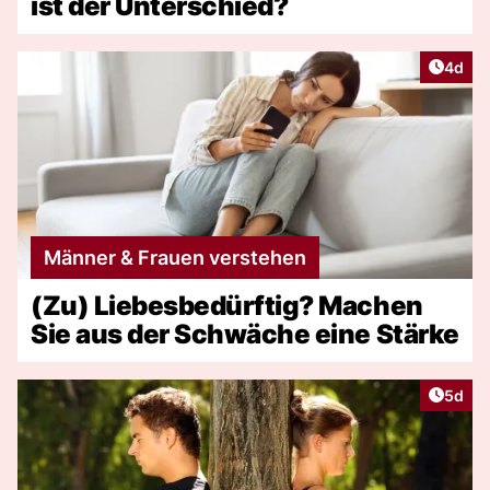
ist der Unterschied?
Artike
4d
Männer & Frauen verstehen
(Zu) Liebesbedürftig? Machen
Sie aus der Schwäche eine Stärke
Artike
5d