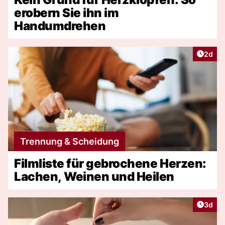
erobern Sie ihn im
Handumdrehen
Artike
2d
Trennung & Scheidung
Filmliste für gebrochene Herzen:
Lachen, Weinen und Heilen
Artike
3d