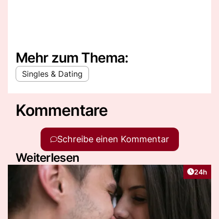
Mehr zum Thema:
Singles & Dating
Kommentare
Schreibe einen Kommentar
Weiterlesen
Artikel 
24h