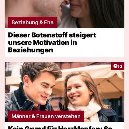
Beziehung & Ehe
Dieser Botenstoff steigert
unsere Motivation in
Beziehungen
Artike
1d
Männer & Frauen verstehen
Kein Grund für Herzklopfen: So