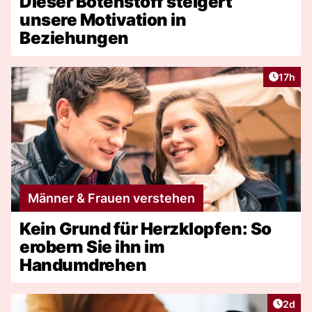
Dieser Botenstoff steigert
unsere Motivation in
Beziehungen
Artikel
17h
Männer & Frauen verstehen
Kein Grund für Herzklopfen: So
erobern Sie ihn im
Handumdrehen
Artike
2d