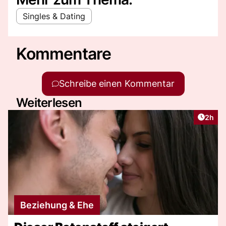
Singles & Dating
Kommentare
Schreibe einen Kommentar
Weiterlesen
Artike
2h
Beziehung & Ehe