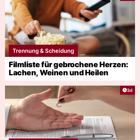
Trennung & Scheidung
Filmliste für gebrochene Herzen:
Lachen, Weinen und Heilen
Artike
3d