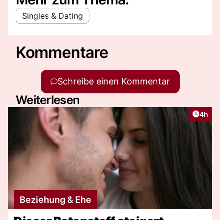
Singles & Dating
Kommentare
Schreibe einen Kommentar
Weiterlesen
Artike
4h
Beziehung & Ehe