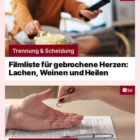
Trennung & Scheidung
Filmliste für gebrochene Herzen:
Lachen, Weinen und Heilen
Artike
3d