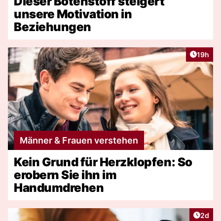
Dieser Botenstoff steigert
unsere Motivation in
Beziehungen
Artikel
19h
Männer & Frauen verstehen
Kein Grund für Herzklopfen: So
erobern Sie ihn im
Handumdrehen
Artike
2d