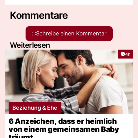
Kommentare
Schreibe einen Kommentar
Weiterlesen
Artike
4h
Beziehung & Ehe
6 Anzeichen, dass er heimlich
von einem gemeinsamen Baby
träumt