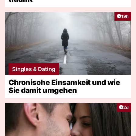
Artikel
19h
Singles & Dating
Chronische Einsamkeit und wie
Sie damit umgehen
Artike
2d