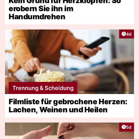
Kein Grund für Herzklopfen: So
erobern Sie ihn im
Handumdrehen
Artike
4d
Trennung & Scheidung
Filmliste für gebrochene Herzen:
Lachen, Weinen und Heilen
Artike
5d