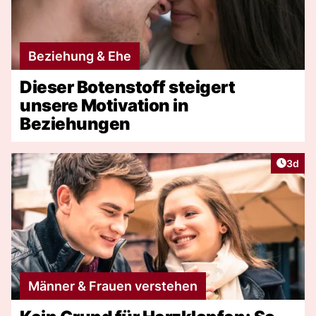
Beziehung & Ehe
Dieser Botenstoff steigert
unsere Motivation in
Beziehungen
Artike
3d
Männer & Frauen verstehen