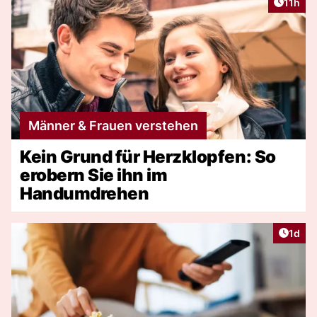
Artikel
11h
Männer & Frauen verstehen
Kein Grund für Herzklopfen: So
erobern Sie ihn im
Handumdrehen
Artike
1d