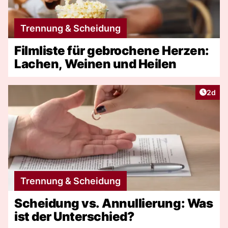
Trennung & Scheidung
Filmliste für gebrochene Herzen:
Lachen, Weinen und Heilen
Artike
2d
Trennung & Scheidung
Scheidung vs. Annullierung: Was
ist der Unterschied?