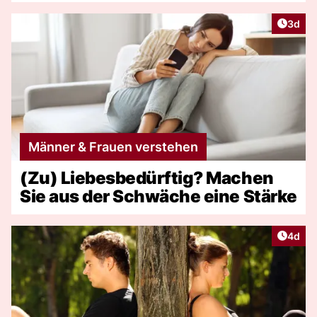
Artike
3d
Männer & Frauen verstehen
(Zu) Liebesbedürftig? Machen
Sie aus der Schwäche eine Stärke
Artike
4d