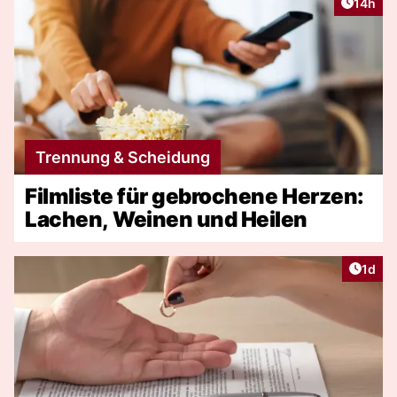
Artikel
14h
Trennung & Scheidung
Filmliste für gebrochene Herzen:
Lachen, Weinen und Heilen
Artike
1d