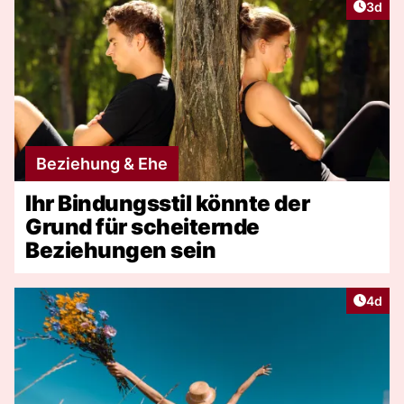
Artike
3d
Beziehung & Ehe
Ihr Bindungsstil könnte der
Grund für scheiternde
Beziehungen sein
Artike
4d